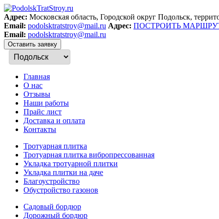
Адрес:
Московская область, Городской округ Подольск, терри
Email:
podolsktratstroy@mail.ru
Адрес:
ПОСТРОИТЬ МАРШРУТ В
Email:
podolsktratstroy@mail.ru
Оставить заявку
Главная
О нас
Отзывы
Наши работы
Прайс лист
Доставка и оплата
Контакты
Тротуарная плитка
Тротуарная плитка вибропрессованная
Укладка тротуарной плитки
Укладка плитки на даче
Благоустройство
Обустройство газонов
Садовый бордюр
Дорожный бордюр